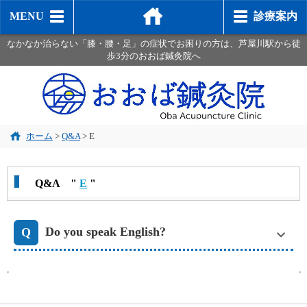
MENU
診療案内
なかなか治らない「膝・腰・足」の症状でお困りの方は、芦屋川駅から徒
歩3分のおおば鍼灸院へ
ホーム
>
Q&A
>
E
Q&A "
E
"
Do you speak English?