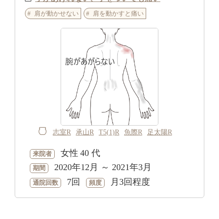
肩が動かせない
肩を動かすと痛い
志室R
承山R
T5(1)R
魚際R
足太陽R
女性
40 代
来院者
2020年12月 ～ 2021年3月
期間
7回
月3回程度
通院回数
頻度