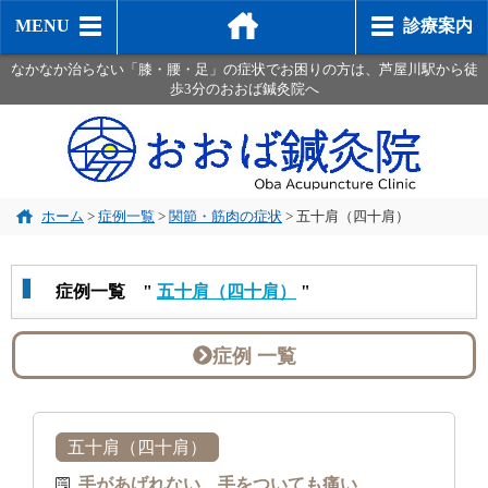
MENU
診療案内
なかなか治らない「膝・腰・足」の症状でお困りの方は、芦屋川駅から徒
歩3分のおおば鍼灸院へ
ホーム
>
症例一覧
>
関節・筋肉の症状
>
五十肩（四十肩）
症例一覧 "
五十肩（四十肩）
"
症例 一覧
五十肩（四十肩）
手があげれない、手をついても痛い