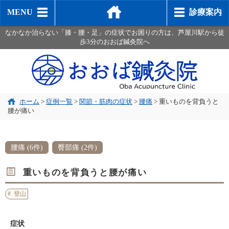
MENU
診療案内
なかなか治らない「膝・腰・足」の症状でお困りの方は、芦屋川駅から徒
歩3分のおおば鍼灸院へ
ホーム
>
症例一覧
>
関節・筋肉の症状
>
腰痛
>
重いものを背負うと
腰が痛い
腰痛 (6件)
臀部痛 (2件)
重いものを背負うと腰が痛い
登山
症状